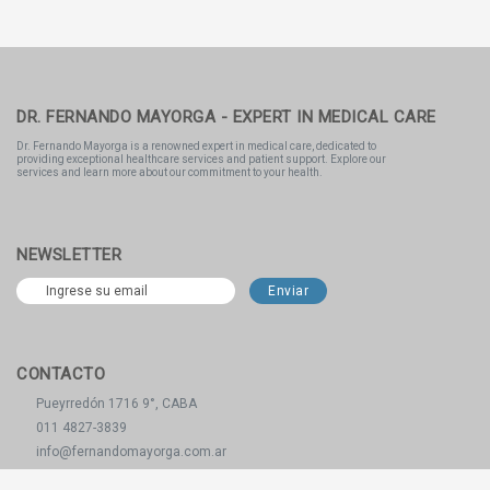
DR. FERNANDO MAYORGA - EXPERT IN MEDICAL CARE
Dr. Fernando Mayorga is a renowned expert in medical care, dedicated to
providing exceptional healthcare services and patient support. Explore our
services and learn more about our commitment to your health.
NEWSLETTER
CONTACTO
Pueyrredón 1716 9°, CABA
011 4827-3839
info@fernandomayorga.com.ar