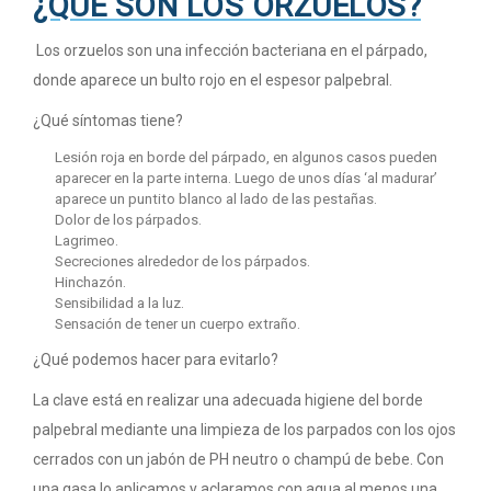
¿QUÉ SON LOS ORZUELOS?
Los orzuelos son una infección bacteriana en el párpado,
donde aparece un bulto rojo en el espesor palpebral.
¿Qué síntomas tiene?
Lesión roja en borde del párpado, en algunos casos pueden
aparecer en la parte interna. Luego de unos días ‘al madurar’
aparece un puntito blanco al lado de las pestañas.
Dolor de los párpados.
Lagrimeo.
Secreciones alrededor de los párpados.
Hinchazón.
Sensibilidad a la luz.
Sensación de tener un cuerpo extraño.
¿Qué podemos hacer para evitarlo?
La clave está en realizar una adecuada higiene del borde
palpebral mediante una limpieza de los parpados con los ojos
cerrados con un jabón de PH neutro o champú de bebe. Con
una gasa lo aplicamos y aclaramos con agua al menos una