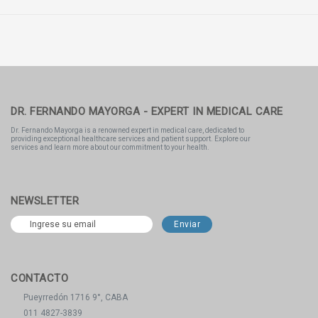
DR. FERNANDO MAYORGA - EXPERT IN MEDICAL CARE
Dr. Fernando Mayorga is a renowned expert in medical care, dedicated to
providing exceptional healthcare services and patient support. Explore our
services and learn more about our commitment to your health.
NEWSLETTER
CONTACTO
Pueyrredón 1716 9°, CABA
011 4827-3839