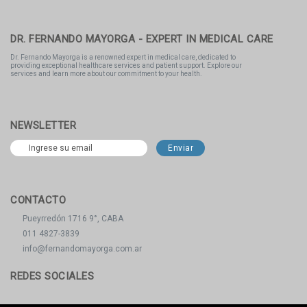
DR. FERNANDO MAYORGA - EXPERT IN MEDICAL CARE
Dr. Fernando Mayorga is a renowned expert in medical care, dedicated to
providing exceptional healthcare services and patient support. Explore our
services and learn more about our commitment to your health.
NEWSLETTER
CONTACTO
Pueyrredón 1716 9°, CABA
011 4827-3839
info@fernandomayorga.com.ar
REDES SOCIALES