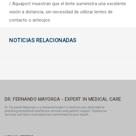
/ Aquaport muestran que el lente suministra una excelente
visión a distancia, sin necesidad de utilizar lentes de
contacto o anteojos.
NOTICIAS RELACIONADAS
DR. FERNANDO MAYORGA - EXPERT IN MEDICAL CARE
Dr. Fernando Mayorga is a renowned expert in medical care, dedicated to
providing exceptional healthcare services and patient support. Explore our
services and learn more about our commitment to your health.