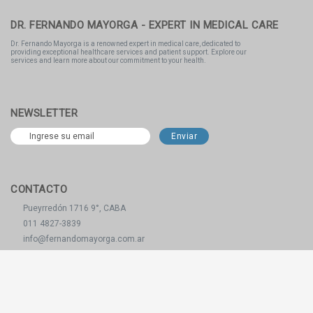
DR. FERNANDO MAYORGA - EXPERT IN MEDICAL CARE
Dr. Fernando Mayorga is a renowned expert in medical care, dedicated to
providing exceptional healthcare services and patient support. Explore our
services and learn more about our commitment to your health.
NEWSLETTER
CONTACTO
Pueyrredón 1716 9°, CABA
011 4827-3839
info@fernandomayorga.com.ar
REDES SOCIALES