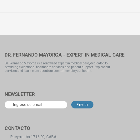
DR. FERNANDO MAYORGA - EXPERT IN MEDICAL CARE
Dr. Fernando Mayorga is a renowned expert in medical care, dedicated to
providing exceptional healthcare services and patient support. Explore our
services and learn more about our commitment to your health.
NEWSLETTER
CONTACTO
Pueyrredón 1716 9°, CABA