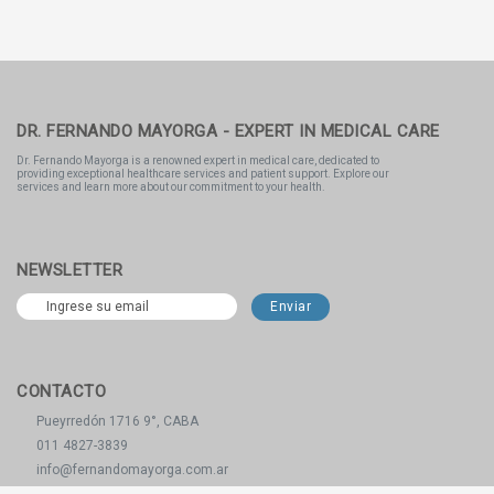
DR. FERNANDO MAYORGA - EXPERT IN MEDICAL CARE
Dr. Fernando Mayorga is a renowned expert in medical care, dedicated to
providing exceptional healthcare services and patient support. Explore our
services and learn more about our commitment to your health.
NEWSLETTER
CONTACTO
Pueyrredón 1716 9°, CABA
011 4827-3839
info@fernandomayorga.com.ar