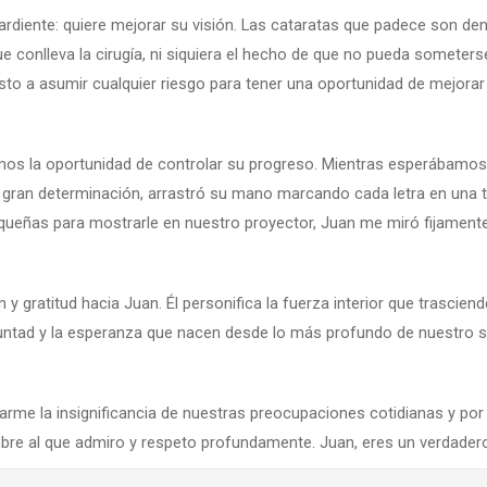
ardiente: quiere mejorar su visión. Las cataratas que padece son de
ue conlleva la cirugía, ni siquiera el hecho de que no pueda someter
o a asumir cualquier riesgo para tener una oportunidad de mejorar 
vimos la oportunidad de controlar su progreso. Mientras esperábam
 Con gran determinación, arrastró su mano marcando cada letra en un
eñas para mostrarle en nuestro proyector, Juan me miró fijamente 
gratitud hacia Juan. Él personifica la fuerza interior que trasciend
untad y la esperanza que nacen desde lo más profundo de nuestro s
me la insignificancia de nuestras preocupaciones cotidianas y por 
re al que admiro y respeto profundamente. Juan, eres un verdadero