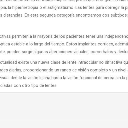
a, la hipermetropía o el astigmatismo. Las lentes para corregir la p
las distancias. En esta segunda categoría encontramos dos subtipos:
activas permiten a la mayoría de los pacientes tener una independenci
óptica estable a lo largo del tiempo. Estos implantes corrigen, ademá
te, pueden surgir algunas alteraciones visuales, como halos y desl
 actualidad existe una nueva clase de lente intraocular no difractiva q
ades diarias, proporcionando un rango de visión completo y un nivel d
sual desde la visión lejana hasta la visión funcional de cerca sin la 
ociadas con otro tipo de lentes.